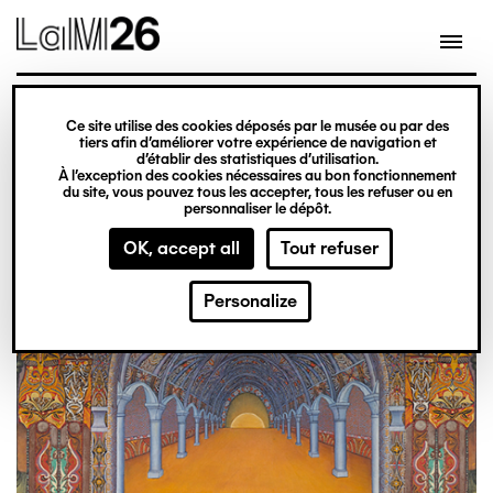
Gestion des cookies
Skip
to
main
content
exhibition
Ce site utilise des cookies déposés par le musée ou par des
From 20 February 2026
tiers afin d’améliorer votre expérience de navigation et
d’établir des statistiques d’utilisation.
to 31 December 2027
À l’exception des cookies nécessaires au bon fonctionnement
du site, vous pouvez tous les accepter, tous les refuser ou en
Obsession
Ticket office
personnaliser le dépôt.
OK, accept all
Tout refuser
Personalize