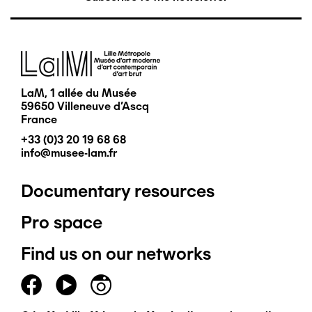
Image
LaM, 1 allée du Musée
59650 Villeneuve d'Ascq
France
+33 (0)3 20 19 68 68
info@musee-lam.fr
Documentary resources
Pied
Pro space
de
Find us on our networks
page
principal