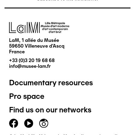
Image
LaM, 1 allée du Musée
59650 Villeneuve d'Ascq
France
+33 (0)3 20 19 68 68
info@musee-lam.fr
Documentary resources
Pied
Pro space
de
Find us on our networks
page
principal