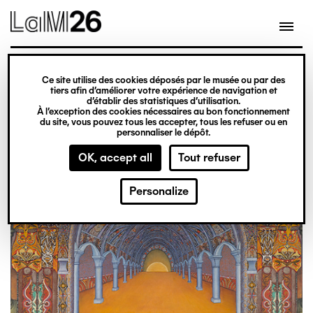
Gestion des cookies
Skip
to
main
content
exhibition
Ce site utilise des cookies déposés par le musée ou par des
From 20 February 2026
tiers afin d’améliorer votre expérience de navigation et
d’établir des statistiques d’utilisation.
to 31 December 2027
À l’exception des cookies nécessaires au bon fonctionnement
du site, vous pouvez tous les accepter, tous les refuser ou en
Obsession
Ticket office
personnaliser le dépôt.
OK, accept all
Tout refuser
Personalize