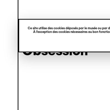
princ
Gestion des cookies
Skip
Navigation
to
main
verticale
content
Ce site utilise des cookies déposés par le musée ou par de
exhibition
À l’exception des cookies nécessaires au bon fonction
Obsession