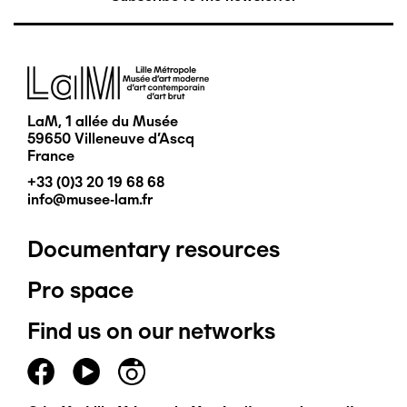
Image
LaM, 1 allée du Musée
59650 Villeneuve d'Ascq
France
+33 (0)3 20 19 68 68
info@musee-lam.fr
Documentary resources
Pied
Pro space
de
Find us on our networks
page
principal