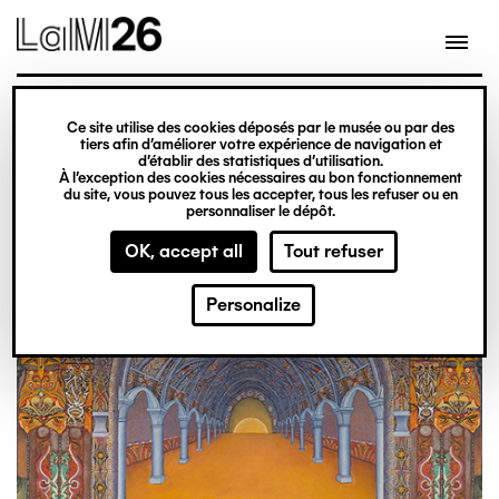
Gestion des cookies
Skip
to
main
content
exhibition
Ce site utilise des cookies déposés par le musée ou par des
From 20 February 2026
tiers afin d’améliorer votre expérience de navigation et
d’établir des statistiques d’utilisation.
to 31 December 2027
À l’exception des cookies nécessaires au bon fonctionnement
du site, vous pouvez tous les accepter, tous les refuser ou en
Obsession
Ticket office
personnaliser le dépôt.
OK, accept all
Tout refuser
Personalize