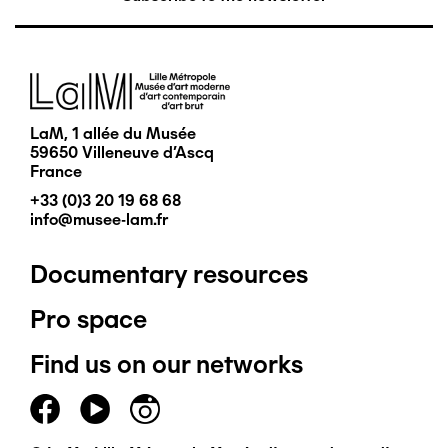
Image
LaM, 1 allée du Musée
59650 Villeneuve d'Ascq
France
+33 (0)3 20 19 68 68
info@musee-lam.fr
Documentary resources
Pied
Pro space
de
Find us on our networks
page
principal