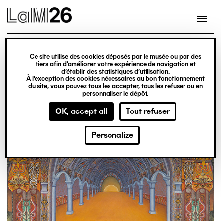
Gestion des cookies
Skip
to
main
content
exhibition
Ce site utilise des cookies déposés par le musée ou par des
From 20 February 2026
tiers afin d’améliorer votre expérience de navigation et
d’établir des statistiques d’utilisation.
to 31 December 2027
À l’exception des cookies nécessaires au bon fonctionnement
du site, vous pouvez tous les accepter, tous les refuser ou en
Obsession
Ticket office
personnaliser le dépôt.
OK, accept all
Tout refuser
Personalize