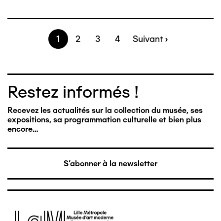
Page
1
Page
2
Page
3
Page
4
Page
Suivant ›
Pagination
suivante
Restez informés !
Recevez les actualités sur la collection du musée, ses
expositions, sa programmation culturelle et bien plus
encore…
S'abonner à la newsletter
Image