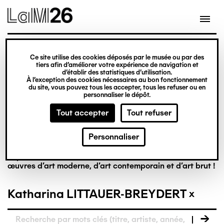
Gestion des cookies
Ce site utilise des cookies déposés par le musée ou par des
tiers afin d’améliorer votre expérience de navigation et
Aller
La collection en
d’établir des statistiques d’utilisation.
À l’exception des cookies nécessaires au bon fonctionnement
au
du site, vous pouvez tous les accepter, tous les refuser ou en
contenu
personnaliser le dépôt.
ligne
principal
Tout accepter
Tout refuser
Personnaliser
Riche de plus de 8 000 œuvres, la collection du LaM est
la première à réunir, dans un musée français, des
œuvres d’art moderne, d’art contemporain et d’art brut !
Katharina LITTAUER-BREYDERT