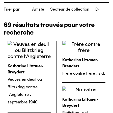
Artiste
Secteur de collection
Date de c
Trier par
69
résultats trouvés pour votre
recherche
Katharina Littauer-
Katharina Littauer-
Breydert
Breydert
Frère contre frère
,
s.d.
Veuves en deuil ou
Blitzkrieg contre
l'Angleterre
,
Katharina Littauer-
septembre 1940
Breydert
Nativitas
,
s.d.