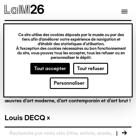
Gestion des cookies
Ce site utilise des cookies déposés par le musée ou par des
tiers afin d’améliorer votre expérience de navigation et
Aller
La collection en
d’établir des statistiques d’utilisation.
À l’exception des cookies nécessaires au bon fonctionnement
au
du site, vous pouvez tous les accepter, tous les refuser ou en
contenu
personnaliser le dépôt.
ligne
principal
Tout accepter
Tout refuser
Personnaliser
Riche de plus de 8 000 œuvres, la collection du LaM est
la première à réunir, dans un musée français, des
œuvres d’art moderne, d’art contemporain et d’art brut !
Louis DECQ