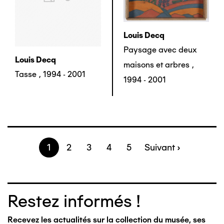
Louis Decq
Paysage avec deux
Louis Decq
maisons et arbres
,
Tasse
,
1994 - 2001
1994 - 2001
Page
1
Page
2
Page
3
Page
4
Page
5
Page
Suivant ›
Pagination
suivante
Restez informés !
Recevez les actualités sur la collection du musée, ses