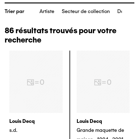
Artiste
Secteur de collection
Date de c
Trier par
86
résultats trouvés pour votre
recherche
Louis Decq
Louis Decq
s.d.
Grande maquette de