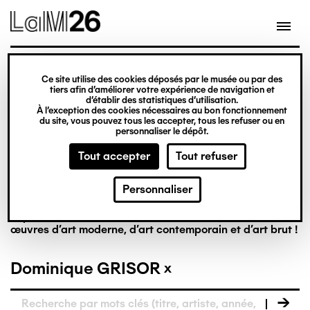
Gestion des cookies
Ce site utilise des cookies déposés par le musée ou par des
tiers afin d’améliorer votre expérience de navigation et
Aller
La collection en
d’établir des statistiques d’utilisation.
À l’exception des cookies nécessaires au bon fonctionnement
au
du site, vous pouvez tous les accepter, tous les refuser ou en
contenu
personnaliser le dépôt.
ligne
principal
Tout accepter
Tout refuser
Personnaliser
Riche de plus de 8 000 œuvres, la collection du LaM est
la première à réunir, dans un musée français, des
œuvres d’art moderne, d’art contemporain et d’art brut !
Dominique GRISOR