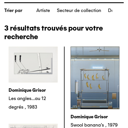
Artiste
Secteur de collection
Date de c
Trier par
3
résultats trouvés pour votre
recherche
Dominique Grisor
Les angles...au 12
degrés
,
1983
Dominique Grisor
Swool banana's
,
1979