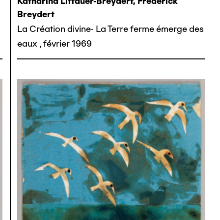
Katharina Littauer-Breydert, Frederick
Breydert
La Création divine- La Terre ferme émerge des
eaux
,
février 1969