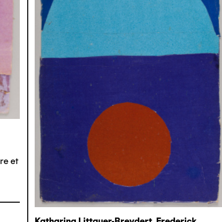
re et
Katharina Littauer-Breydert, Frederick