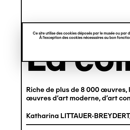
princ
Gestion des cookies
Navigation
rmer
rmer
rmer
rmer
rmer
rmer
verticale
Ce site utilise des cookies déposés par le musée ou par de
À l’exception des cookies nécessaires au bon fonction
Aller
La col
au
contenu
principal
12)
(12)
(10)
(12)
(12)
(12)
Riche de plus de 8 000 œuvres, l
(1)
œuvres d’art moderne, d’art con
(1)
Katharina LITTAUER-BREYDERT