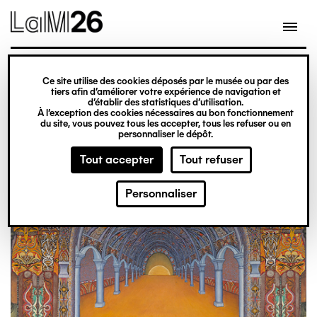
Gestion des cookies
Aller
au
contenu
principal
exposition
Ce site utilise des cookies déposés par le musée ou par des
Du 20 février 2026
tiers afin d’améliorer votre expérience de navigation et
d’établir des statistiques d’utilisation.
au 31 décembre 2027
À l’exception des cookies nécessaires au bon fonctionnement
du site, vous pouvez tous les accepter, tous les refuser ou en
Obsession
Billetterie
personnaliser le dépôt.
Tout accepter
Tout refuser
Personnaliser