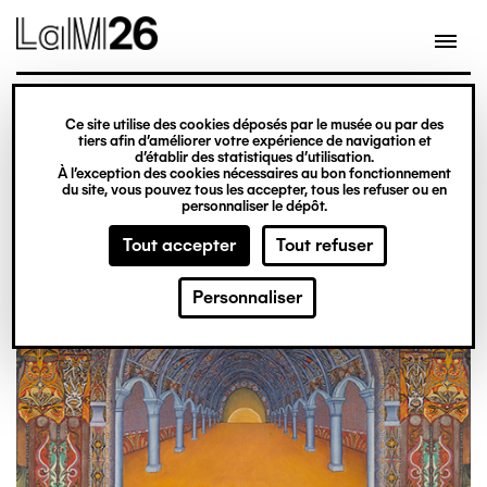
Gestion des cookies
Aller
au
contenu
principal
exposition
Ce site utilise des cookies déposés par le musée ou par des
Du 20 février 2026
tiers afin d’améliorer votre expérience de navigation et
d’établir des statistiques d’utilisation.
au 31 décembre 2027
À l’exception des cookies nécessaires au bon fonctionnement
du site, vous pouvez tous les accepter, tous les refuser ou en
Obsession
Billetterie
personnaliser le dépôt.
Tout accepter
Tout refuser
Personnaliser