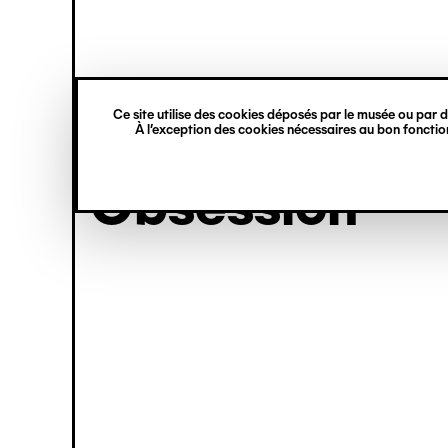
princ
Gestion des cookies
Aller
Navigation
au
contenu
verticale
principal
Ce site utilise des cookies déposés par le musée ou par de
exposition
À l’exception des cookies nécessaires au bon fonction
Obsession