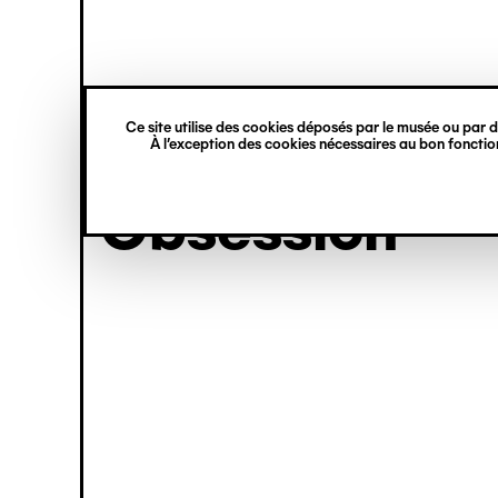
princ
Gestion des cookies
Aller
Navigation
au
contenu
verticale
principal
Ce site utilise des cookies déposés par le musée ou par de
exposition
À l’exception des cookies nécessaires au bon fonction
Obsession