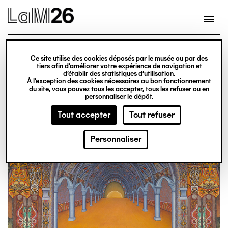
Gestion des cookies
Aller
au
contenu
principal
exposition
Ce site utilise des cookies déposés par le musée ou par des
Du 20 février 2026
tiers afin d’améliorer votre expérience de navigation et
d’établir des statistiques d’utilisation.
au 31 décembre 2027
À l’exception des cookies nécessaires au bon fonctionnement
du site, vous pouvez tous les accepter, tous les refuser ou en
Obsession
Billetterie
personnaliser le dépôt.
Tout accepter
Tout refuser
Personnaliser