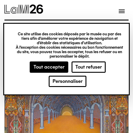
Gestion des cookies
Aller
au
contenu
principal
exposition
Ce site utilise des cookies déposés par le musée ou par des
Du 20 février 2026
tiers afin d’améliorer votre expérience de navigation et
d’établir des statistiques d’utilisation.
au 31 décembre 2027
À l’exception des cookies nécessaires au bon fonctionnement
du site, vous pouvez tous les accepter, tous les refuser ou en
Obsession
Billetterie
personnaliser le dépôt.
Tout accepter
Tout refuser
Personnaliser