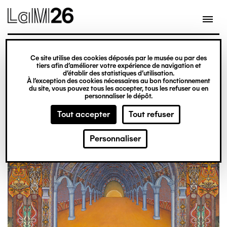
Gestion des cookies
Aller
au
contenu
principal
exposition
Ce site utilise des cookies déposés par le musée ou par des
Du 20 février 2026
tiers afin d’améliorer votre expérience de navigation et
d’établir des statistiques d’utilisation.
au 31 décembre 2027
À l’exception des cookies nécessaires au bon fonctionnement
du site, vous pouvez tous les accepter, tous les refuser ou en
Obsession
Billetterie
personnaliser le dépôt.
Tout accepter
Tout refuser
Personnaliser