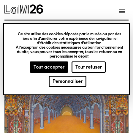
Gestion des cookies
Aller
au
contenu
principal
exposition
Ce site utilise des cookies déposés par le musée ou par des
Du 20 février 2026
tiers afin d’améliorer votre expérience de navigation et
d’établir des statistiques d’utilisation.
au 31 décembre 2027
À l’exception des cookies nécessaires au bon fonctionnement
du site, vous pouvez tous les accepter, tous les refuser ou en
Obsession
Billetterie
personnaliser le dépôt.
Tout accepter
Tout refuser
Personnaliser