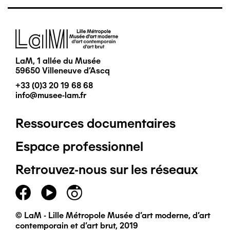
Image
LaM, 1 allée du Musée
59650 Villeneuve d'Ascq
+33 (0)3 20 19 68 68
info@musee-lam.fr
Ressources documentaires
Pied
Espace professionnel
de
Retrouvez-nous sur les réseaux
page
principal
© LaM - Lille Métropole Musée d'art moderne, d'art
contemporain et d'art brut, 2019