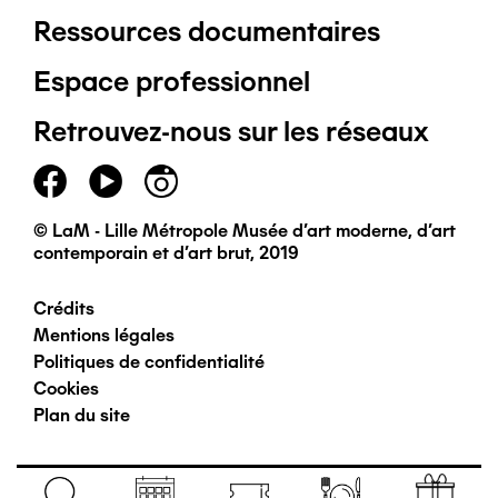
Ressources documentaires
Pied
Espace professionnel
de
Retrouvez-nous sur les réseaux
page
principal
© LaM - Lille Métropole Musée d'art moderne, d'art
contemporain et d'art brut, 2019
Crédits
Pied
Mentions légales
Politiques de confidentialité
de
Cookies
Plan du site
page
secondaire
Navigation