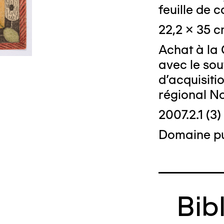
© Crédit phot
feuille de c
22,2 x 35 
Achat à la 
avec le sou
d'acquisiti
régional N
2007.2.1 (3)
Domaine pu
Bib