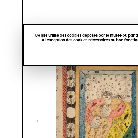
princ
Gestion des cookies
Navigation
verticale
Ce site utilise des cookies déposés par le musée ou par de
Aller
À l’exception des cookies nécessaires au bon fonction
au
contenu
principal