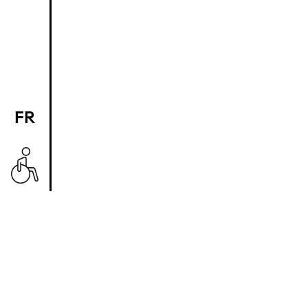
FR
EN