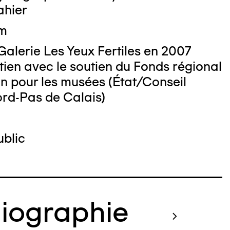
o : BERNARD Philip
ahier
cm
Galerie Les Yeux Fertiles en 2007
tien avec le soutien du Fonds régional
on pour les musées (État/Conseil
ord-Pas de Calais)
blic
liographie