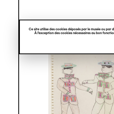
princ
Gestion des cookies
Navigation
verticale
Ce site utilise des cookies déposés par le musée ou par de
Aller
À l’exception des cookies nécessaires au bon fonction
au
contenu
principal