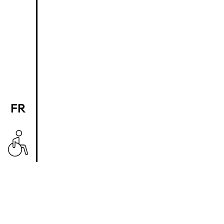
FR
EN