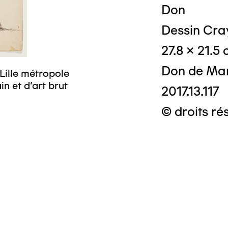
Don
Dessin Cray
27.8 x 21.5
Don de Mar
Lille métropole
n et d’art brut
2017.13.117
© droits ré