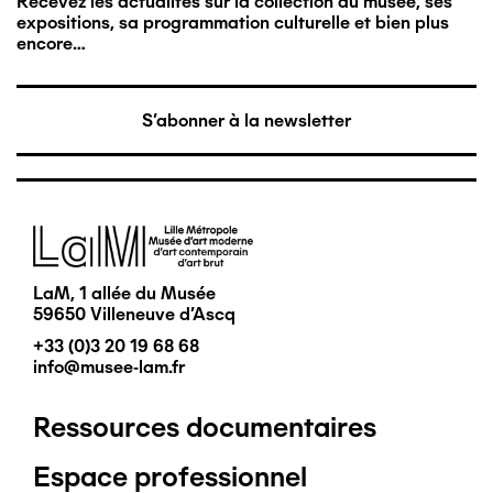
Recevez les actualités sur la collection du musée, ses
expositions, sa programmation culturelle et bien plus
encore…
S'abonner à la newsletter
Image
LaM, 1 allée du Musée
59650 Villeneuve d'Ascq
+33 (0)3 20 19 68 68
info@musee-lam.fr
Ressources documentaires
Pied
Espace professionnel
de