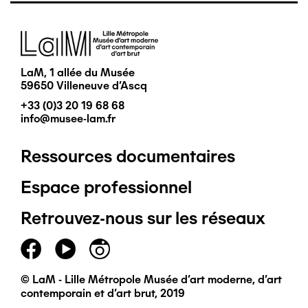
Image
LaM, 1 allée du Musée
59650 Villeneuve d'Ascq
+33 (0)3 20 19 68 68
info@musee-lam.fr
Ressources documentaires
Pied
Espace professionnel
de
Retrouvez-nous sur les réseaux
page
principal
© LaM - Lille Métropole Musée d'art moderne, d'art
contemporain et d'art brut, 2019