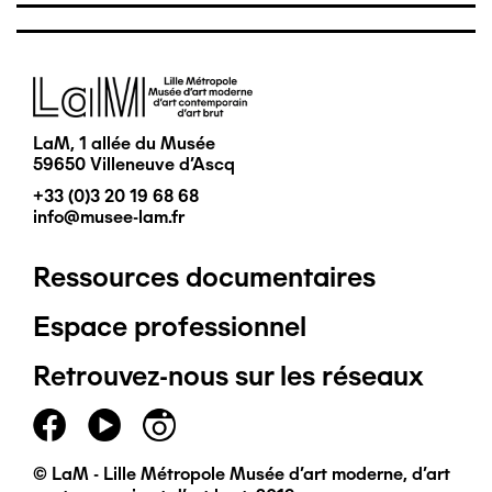
Image
LaM, 1 allée du Musée
59650 Villeneuve d'Ascq
+33 (0)3 20 19 68 68
info@musee-lam.fr
Ressources documentaires
Pied
Espace professionnel
de
Retrouvez-nous sur les réseaux
page
principal
© LaM - Lille Métropole Musée d'art moderne, d'art