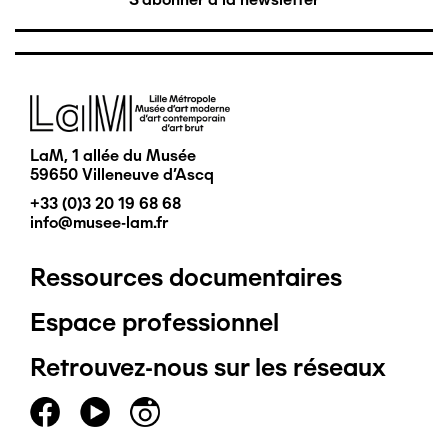
Image
LaM, 1 allée du Musée
59650 Villeneuve d'Ascq
+33 (0)3 20 19 68 68
info@musee-lam.fr
Ressources documentaires
Pied
Espace professionnel
de
Retrouvez-nous sur les réseaux
page
principal