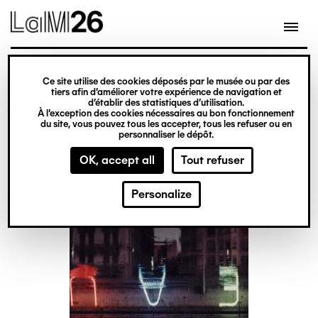
Gestion des cookies
Skip
to
main
content
exhibition
Ce site utilise des cookies déposés par le musée ou par des
Limit-states
tiers afin d’améliorer votre expérience de navigation et
d’établir des statistiques d’utilisation.
À l’exception des cookies nécessaires au bon fonctionnement
du site, vous pouvez tous les accepter, tous les refuser ou en
From 17 September
personnaliser le dépôt.
to 12 December 2025
OK, accept all
Tout refuser
Personalize