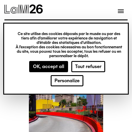
Gestion des cookies
Skip
to
main
content
exhibition
Ce site utilise des cookies déposés par le musée ou par des
Under the Sun
tiers afin d’améliorer votre expérience de navigation et
d’établir des statistiques d’utilisation.
À l’exception des cookies nécessaires au bon fonctionnement
du site, vous pouvez tous les accepter, tous les refuser ou en
From 1 July
personnaliser le dépôt.
to 18 September 2022
OK, accept all
Tout refuser
Personalize