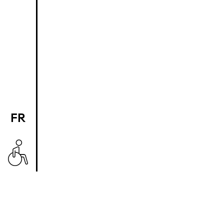
FR
EN