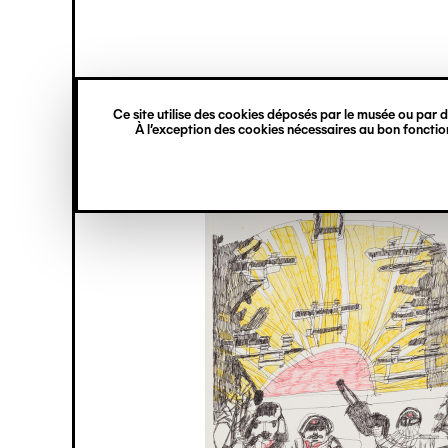
princ
Gestion des cookies
Navigation
verticale
Ce site utilise des cookies déposés par le musée ou par de
Aller
À l’exception des cookies nécessaires au bon fonction
au
contenu
principal