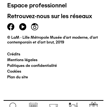
Espace professionnel
de
Retrouvez-nous sur les réseaux
page
principal
© LaM - Lille Métropole Musée d'art moderne, d'art
contemporain et d'art brut, 2019
Crédits
Pied
Mentions légales
Politiques de confidentialité
de
Cookies
Plan du site
page
secondaire
Navigation