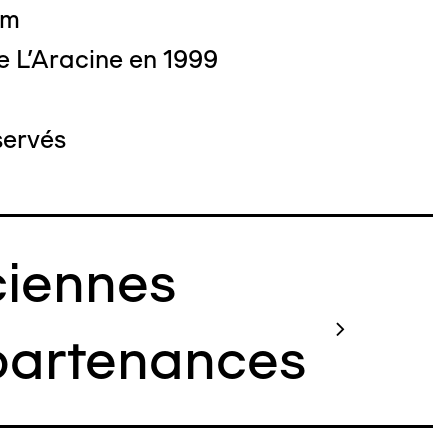
cm
e L'Aracine en 1999
servés
iennes
artenances