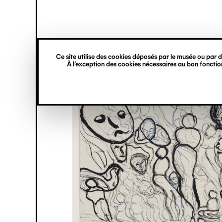
princ
Gestion des cookies
Navigation
verticale
Ce site utilise des cookies déposés par le musée ou par de
Aller
À l’exception des cookies nécessaires au bon fonction
au
contenu
principal