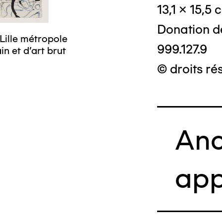
13,1 x 15,5 
Donation d
Lille métropole
999.127.9
n et d’art brut
© droits ré
Anc
app