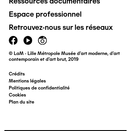
Ressources documentaires
Pied
Espace professionnel
de
Retrouvez-nous sur les réseaux
page
principal
© LaM - Lille Métropole Musée d'art moderne, d'art
contemporain et d'art brut, 2019
Crédits
Pied
Mentions légales
Politiques de confidentialité
de
Cookies
Plan du site
page
secondaire