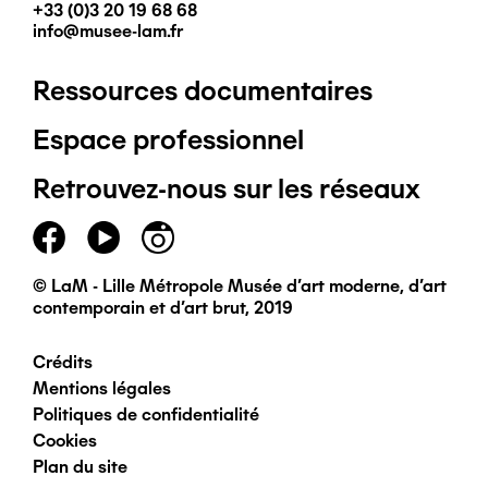
+33 (0)3 20 19 68 68
info@musee-lam.fr
Ressources documentaires
Pied
Espace professionnel
de
Retrouvez-nous sur les réseaux
page
principal
© LaM - Lille Métropole Musée d'art moderne, d'art
contemporain et d'art brut, 2019
Crédits
Pied
Mentions légales
Politiques de confidentialité
de
Cookies
Plan du site
page