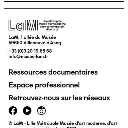
Image
LaM, 1 allée du Musée
59650 Villeneuve d'Ascq
+33 (0)3 20 19 68 68
info@musee-lam.fr
Ressources documentaires
Pied
Espace professionnel
de
Retrouvez-nous sur les réseaux
page
principal
© LaM - Lille Métropole Musée d'art moderne, d'art