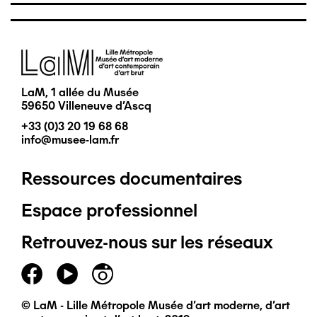
Image
LaM, 1 allée du Musée
59650 Villeneuve d'Ascq
+33 (0)3 20 19 68 68
info@musee-lam.fr
Ressources documentaires
Pied
Espace professionnel
de
Retrouvez-nous sur les réseaux
page
principal
© LaM - Lille Métropole Musée d'art moderne, d'art