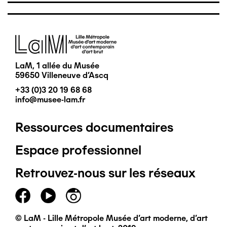
Image
LaM, 1 allée du Musée
59650 Villeneuve d'Ascq
+33 (0)3 20 19 68 68
info@musee-lam.fr
Ressources documentaires
Pied
Espace professionnel
de
Retrouvez-nous sur les réseaux
page
principal
© LaM - Lille Métropole Musée d'art moderne, d'art