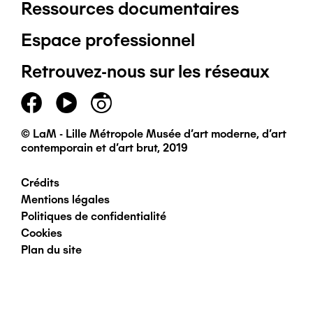
Ressources documentaires
Pied
Espace professionnel
de
Retrouvez-nous sur les réseaux
page
principal
© LaM - Lille Métropole Musée d'art moderne, d'art
contemporain et d'art brut, 2019
Crédits
Pied
Mentions légales
Politiques de confidentialité
de
Cookies
Plan du site
page
secondaire