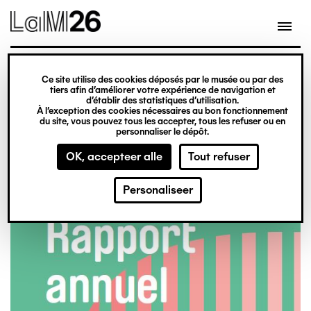
Gestion des cookies
Ce site utilise des cookies déposés par le musée ou par des
tiers afin d’améliorer votre expérience de navigation et
Overslaan
Bestand
2114_lam_ra2020_pap-02.pdf
(1.86 MB)
d’établir des statistiques d’utilisation.
À l’exception des cookies nécessaires au bon fonctionnement
en
du site, vous pouvez tous les accepter, tous les refuser ou en
naar
personnaliser le dépôt.
de
OK, accepteer alle
Tout refuser
inhoud
gaan
Personaliseer