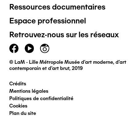
Ressources documentaires
Pied
Espace professionnel
de
Retrouvez-nous sur les réseaux
page
principal
© LaM - Lille Métropole Musée d'art moderne, d'art
contemporain et d'art brut, 2019
Crédits
Pied
Mentions légales
Politiques de confidentialité
de
Cookies
Plan du site
page
secondaire