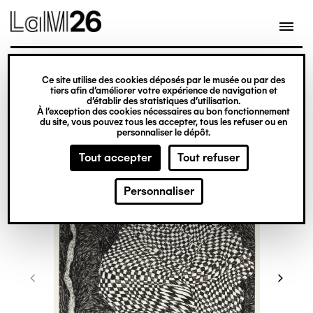
Gestion des cookies
Ce site utilise des cookies déposés par le musée ou par des
Aller
tiers afin d’améliorer votre expérience de navigation et
d’établir des statistiques d’utilisation.
au
À l’exception des cookies nécessaires au bon fonctionnement
du site, vous pouvez tous les accepter, tous les refuser ou en
contenu
personnaliser le dépôt.
principal
Tout accepter
Tout refuser
Personnaliser