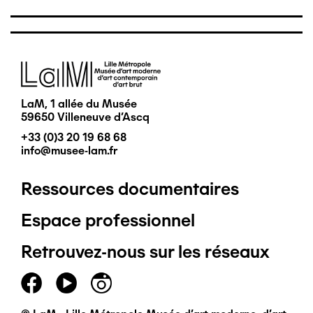
Image
LaM, 1 allée du Musée
59650 Villeneuve d'Ascq
+33 (0)3 20 19 68 68
info@musee-lam.fr
Ressources documentaires
Pied
Espace professionnel
de
Retrouvez-nous sur les réseaux
page
principal