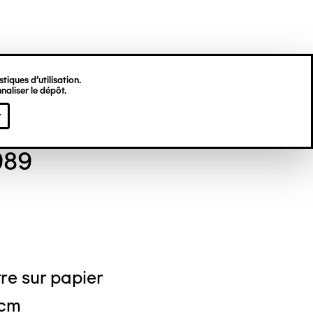
tiques d’utilisation.
naliser le dépôt.
gine HU
r
989
re sur papier
 cm