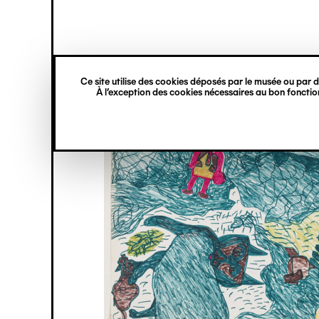
princ
Gestion des cookies
Navigation
verticale
Ce site utilise des cookies déposés par le musée ou par de
Aller
À l’exception des cookies nécessaires au bon fonction
au
contenu
principal