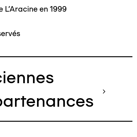
e L'Aracine en 1999
servés
iennes
artenances