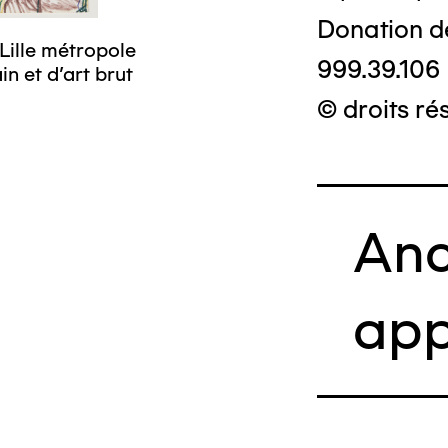
Donation d
Lille métropole
999.39.106
n et d’art brut
© droits ré
Anc
app