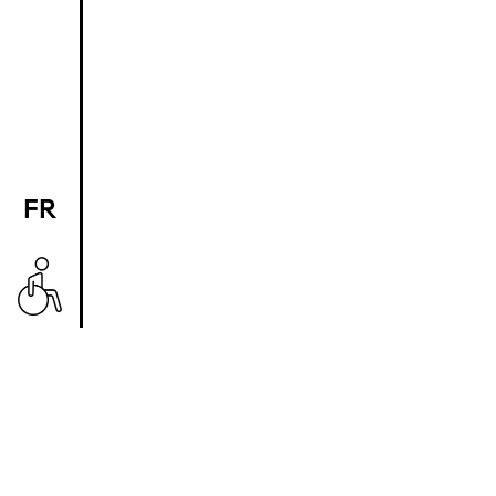
FR
EN