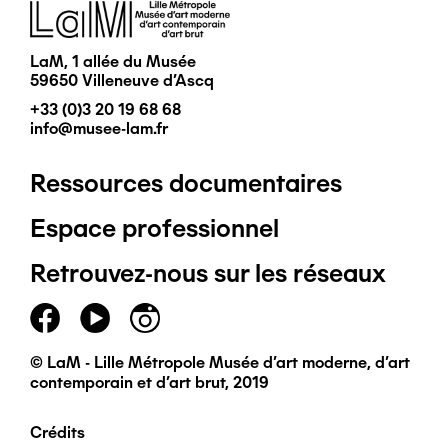
Image
LaM, 1 allée du Musée
59650 Villeneuve d'Ascq
+33 (0)3 20 19 68 68
info@musee-lam.fr
Ressources documentaires
Pied
Espace professionnel
de
Retrouvez-nous sur les réseaux
page
principal
© LaM - Lille Métropole Musée d'art moderne, d'art
contemporain et d'art brut, 2019
Crédits
Pied