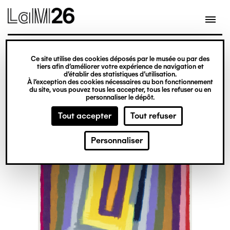
Gestion des cookies
Ce site utilise des cookies déposés par le musée ou par des
Aller
tiers afin d’améliorer votre expérience de navigation et
d’établir des statistiques d’utilisation.
au
À l’exception des cookies nécessaires au bon fonctionnement
du site, vous pouvez tous les accepter, tous les refuser ou en
contenu
personnaliser le dépôt.
principal
Tout accepter
Tout refuser
Personnaliser