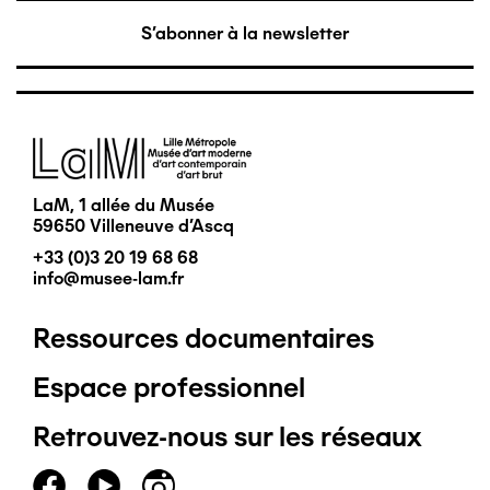
S'abonner à la newsletter
Image
LaM, 1 allée du Musée
59650 Villeneuve d'Ascq
+33 (0)3 20 19 68 68
info@musee-lam.fr
Ressources documentaires
Pied
Espace professionnel
de
Retrouvez-nous sur les réseaux
page