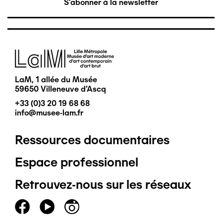
S'abonner à la newsletter
Image
LaM, 1 allée du Musée
59650 Villeneuve d'Ascq
+33 (0)3 20 19 68 68
info@musee-lam.fr
Ressources documentaires
Pied
Espace professionnel
de
Retrouvez-nous sur les réseaux
page
principal