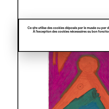
princ
Gestion des cookies
Navigation
verticale
Ce site utilise des cookies déposés par le musée ou par de
Aller
À l’exception des cookies nécessaires au bon fonction
au
contenu
principal