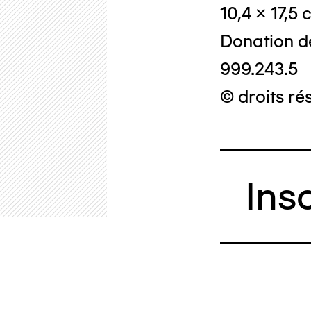
10,4 x 17,5
Donation d
999.243.5
© droits ré
Ins