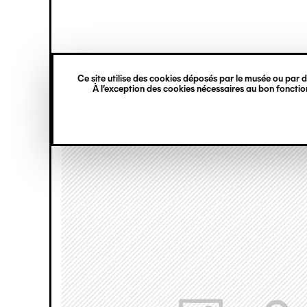
princ
Gestion des cookies
Navigation
verticale
Ce site utilise des cookies déposés par le musée ou par de
Aller
À l’exception des cookies nécessaires au bon fonction
au
contenu
principal