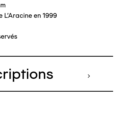
 cm
e L'Aracine en 1999
servés
criptions