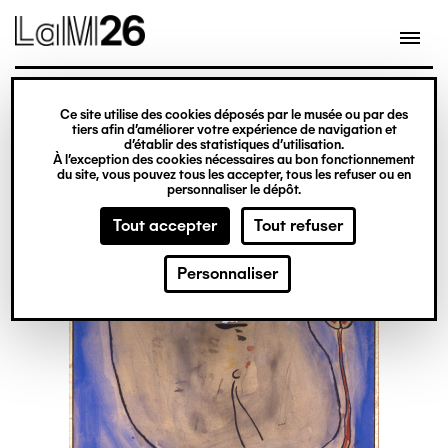
Gestion des cookies
Ce site utilise des cookies déposés par le musée ou par des
Aller
tiers afin d’améliorer votre expérience de navigation et
d’établir des statistiques d’utilisation.
au
À l’exception des cookies nécessaires au bon fonctionnement
du site, vous pouvez tous les accepter, tous les refuser ou en
contenu
personnaliser le dépôt.
principal
Tout accepter
Tout refuser
Personnaliser