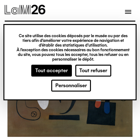
Gestion des cookies
Ce site utilise des cookies déposés par le musée ou par des
Aller
tiers afin d’améliorer votre expérience de navigation et
d’établir des statistiques d’utilisation.
au
À l’exception des cookies nécessaires au bon fonctionnement
du site, vous pouvez tous les accepter, tous les refuser ou en
contenu
personnaliser le dépôt.
principal
Tout accepter
Tout refuser
Personnaliser