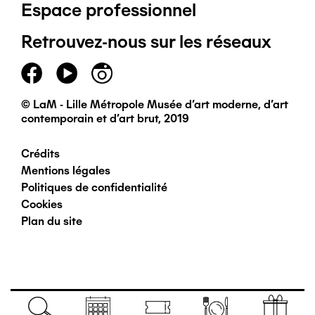
Espace professionnel
de
Retrouvez-nous sur les réseaux
page
principal
© LaM - Lille Métropole Musée d'art moderne, d'art
contemporain et d'art brut, 2019
Crédits
Pied
Mentions légales
Politiques de confidentialité
de
Cookies
Plan du site
page
secondaire
Navigation