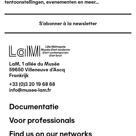
tentoonstellingen, evenementen en meer...
S'abonner à la newsletter
Afbeelding
LaM, 1 allée du Musée
59650 Villeneuve d'Ascq
Frankrijk
+33 (0)3 20 19 68 68
info@musee-lam.fr
Documentatie
Pied
Voor professionals
de
Find us on our networks