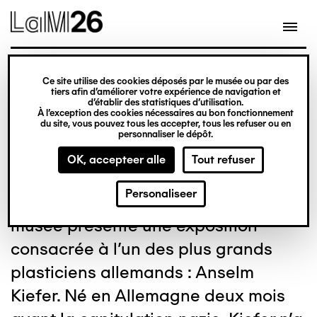
Gestion des cookies
Overslaan
en
naar
de
expositie
inhoud
Ce site utilise des cookies déposés par le musée ou par des
Anselm Kiefer
gaan
tiers afin d’améliorer votre expérience de navigation et
d’établir des statistiques d’utilisation.
À l’exception des cookies nécessaires au bon fonctionnement
du site, vous pouvez tous les accepter, tous les refuser ou en
Van 6 oktober 2023
personnaliser le dépôt.
to 3 maart 2024
OK, accepteer alle
Tout refuser
Personaliseer
Pour clore son année anniversaire, le
musée présente une exposition
consacrée à l'un des plus grands
plasticiens allemands : Anselm
Kiefer. Né en Allemagne deux mois