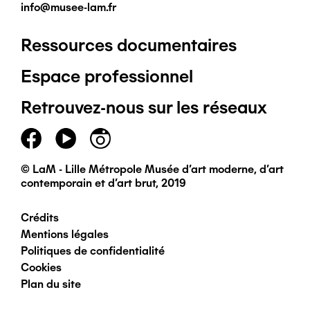
info@musee-lam.fr
Ressources documentaires
Pied
Espace professionnel
de
Retrouvez-nous sur les réseaux
page
principal
© LaM - Lille Métropole Musée d'art moderne, d'art
contemporain et d'art brut, 2019
Crédits
Pied
Mentions légales
Politiques de confidentialité
de
Cookies
Plan du site
page